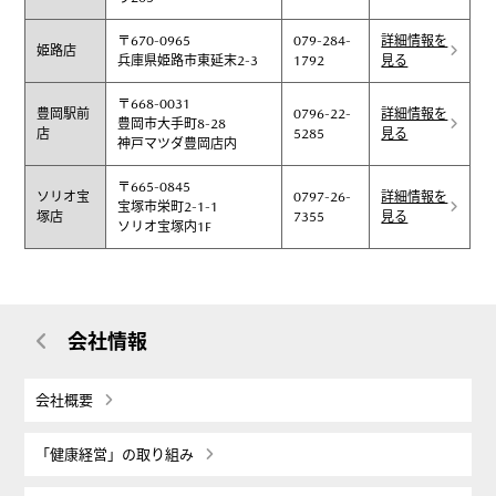
〒670-0965
079-284-
詳細情報を
姫路店
兵庫県姫路市東延末2-3
1792
見る
〒668-0031
豊岡駅前
0796-22-
詳細情報を
豊岡市大手町8-28
店
5285
見る
神戸マツダ豊岡店内
〒665-0845
ソリオ宝
0797-26-
詳細情報を
宝塚市栄町2-1-1
塚店
7355
見る
ソリオ宝塚内1F
会社情報
会社概要
「健康経営」の取り組み