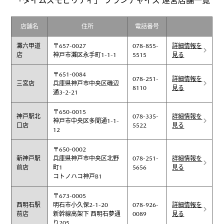
「タイムズモビリティ」 フランチャイズ 運営店舗一覧
店舗名
住所
電話番号
灘六甲道
〒657-0027
078-855-
詳細情報を
店
神戸市灘区永手町1-1-1
5515
見る
〒651-0084
078-251-
詳細情報を
三宮店
兵庫県神戸市中央区磯辺
8110
見る
通3-2-21
〒650-0015
神戸駅北
078-335-
詳細情報を
神戸市中央区多聞通1-1-
口店
5522
見る
12
〒650-0002
新神戸駅
兵庫県神戸市中央区北野
078-251-
詳細情報を
前店
町1
5656
見る
コトノハコ神戸B1
〒673-0005
西明石駅
明石市小久保2-1-20
078-926-
詳細情報を
前店
新幹線高架下 西明石夢通
0089
見る
り205