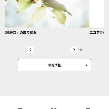
営」の取り組み
エコアクション21認
会社情報