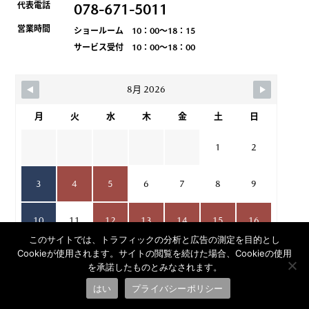
代表電話
078-671-5011
営業時間
ショールーム 10：00～18：15
サービス受付 10：00～18：00
8月 2026
月
火
水
木
金
土
日
1
2
3
4
5
6
7
8
9
10
11
12
13
14
15
16
このサイトでは、トラフィックの分析と広告の測定を目的とし
Cookieが使用されます。サイトの閲覧を続けた場合、Cookieの使用
17
18
19
20
21
22
23
を承諾したものとみなされます。
はい
プライバシーポリシー
24
25
26
27
28
29
30