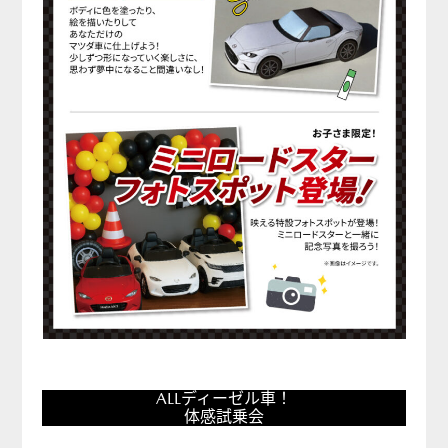
ALL
ALLディーゼル車！
デ
体感試乗会
ィ