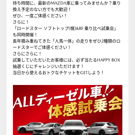
ー
待ち時間に、最新のMAZDA車に乗ってみませんか？乗り
換え予定のない方でも大歓迎！
ゼ
ぜひ、一度ご体感ください！
ル
さらに！
車！
「ロードスター ソフトトップ(幌)&RF 乗り比べ試乗会」
も同時開催！
体
長年積み重ねてきた「人馬一体」の走りをぜひ2種類のロ
感
ードスターでご体感ください！
試
さらにさらに！
乗
試乗していただいたお客様には、必ず当たるHAPPY BOX
抽選くじにチャレンジいただけます！
会
当日から使えるおトクなチケットをGETしよう！