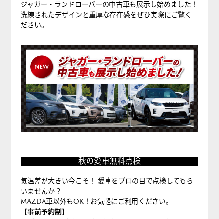
ガ
ジャガー・ランドローバーの中古車も展示し始めました！
ー・
洗練されたデザインと重厚な存在感をぜひ実際にご覧く
ださい。
ラ
ン
ド
ロ
ー
バ
ー
中
古
車
秋
展
秋の愛車無料点検
の
示
愛
気温差が大きい今こそ！ 愛車をプロの目で点検してもら
車
いませんか？
MAZDA車以外もOK！お気軽にご利用ください。
無
【事前予約制】
料