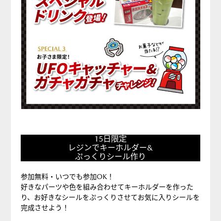
15
15日限定
日
レジンでキーホルダー&
限
ぷっくりシール作り
定
参加無料・いつでも参加OK！
レ
好きなパーツや色を組み合わせてキーホルダーを作った
ジ
り、お好きなシールをぷっくりさせてお気に入りシールを
ン
完成させよう！