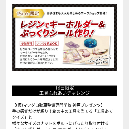
で
キ
ー
ホ
ル
ダ
ー
&
ぷ
っ
く
16
り
16日限定
日
工具ふれあいチャレンジ
シ
限
ー
定
【(仮)マツダ自動車整備専門学校 神戸プレゼンツ】
ル
手の感覚だけが頼り！箱の中の工具を当てる「工具あて
工
作
クイズ」と
具
様々なサイズのナットをボルトにぴったり取り付ける
り