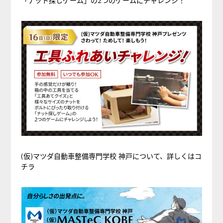
ふ
「ナット探しゲーム」の2つのゲームにチャレンジ！
れ
あ
い
チ
ャ
レ
ン
ジ
(仮)マツダ自動車整備専門学校 神戸について、詳しくは
コ
チラ