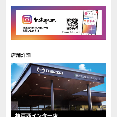
来
店、
心
よ
り
お
待
ち
店舗詳細
し
て
お
り
ま
す。