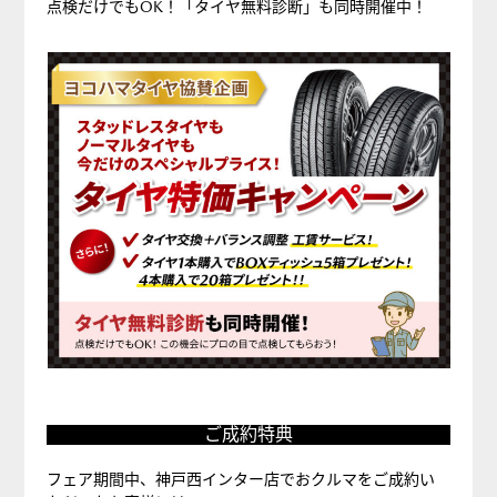
企
点検だけでもOK！「タイヤ無料診断」も同時開催中！
画】
タ
イ
ヤ
特
価
キ
ャ
ン
ペ
ー
ン
ご
ご成約特典
成
約
フェア期間中、神戸西インター店でおクルマをご成約い