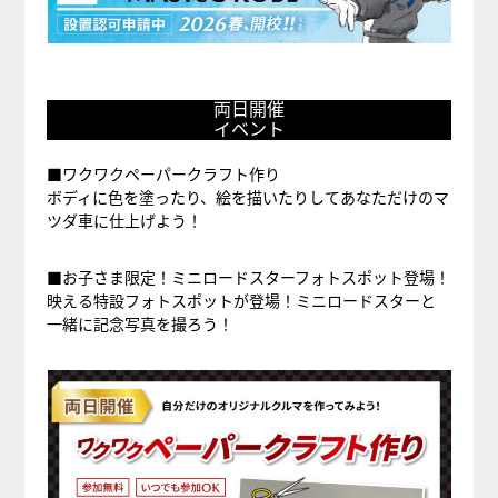
両
両日開催
日
イベント
開
催
■ワクワクペーパークラフト作り
ボディに色を塗ったり、絵を描いたりしてあなただけのマ
イ
ツダ車に仕上げよう！
ベ
ン
■お子さま限定！ミニロードスターフォトスポット登場！
ト
映える特設フォトスポットが登場！ミニロードスターと
一緒に記念写真を撮ろう！