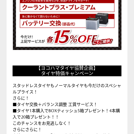
【ヨ
【ヨコハマタイヤ協賛企画】
コ
タイヤ特価キャンペーン
ハ
マ
スタッドレスタイヤもノーマルタイヤも今だけのスペシャ
ルプライス！
タ
さらに！
イ
■タイヤ交換＋バランス調整 工賃サービス！
ヤ
■タイヤ1本購入でBOXティッシュ5箱プレゼント！4本購
入で20箱プレゼント！！
協
このチャンスをお見逃しなく！
賛
さらにさらに！