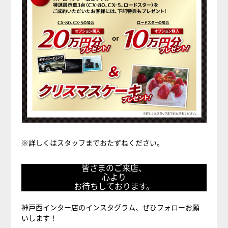
※詳しくはスタッフまでおたずねください。
皆
皆さまのご来店、
心より
さ
お待ちしております。
ま
神戸西インター店のインスタグラム、ぜひフォローお願
の
いします！
ご