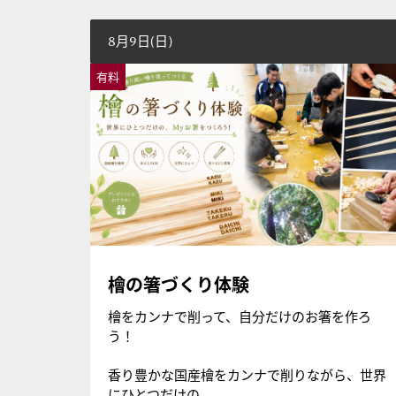
8月9日(日)
有料
檜の箸づくり体験
檜をカンナで削って、自分だけのお箸を作ろ
う！
香り豊かな国産檜をカンナで削りながら、世界
にひとつだけの...