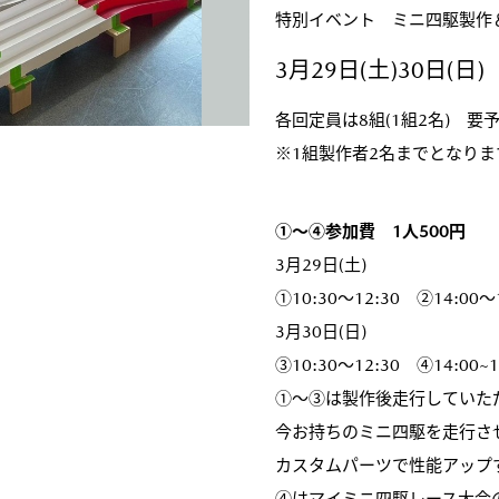
特別イベント ミニ四駆製作
3月29日(土)30日(日)
各回定員は8組(1組2名) 要
※1組製作者2名までとなり
①～④参加費 1人500円
3月29日(土)
①10:30～12:30 ②14:00～1
3月30日(日)
③10:30～12:30 ④14:00~1
①～③は製作後走行していた
今お持ちのミニ四駆を走行さ
カスタムパーツで性能アップ
④はマイミニ四駆レース大会