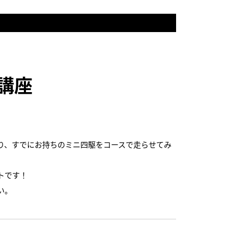
講座
り、すでにお持ちのミニ四駆をコースで走らせてみ
トです！
い。