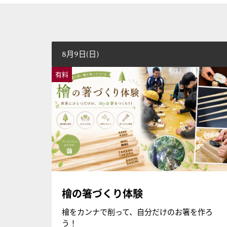
8月9日(日)
有料
檜の箸づくり体験
檜をカンナで削って、自分だけのお箸を作ろ
う！