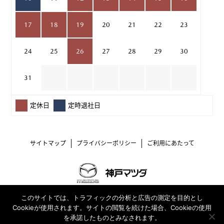
17
18
19
20
21
22
23
24
25
26
27
28
29
30
31
定休日
定時退社日
サイトマップ
プライバシーポリシー
ご利用にあたって
古物許可証番号 兵庫県公安委員会交付番号第631149600001号
このサイトでは、トラフィックの分析と広告の測定を目的とし
Copyright © Kobe Mazda Co.,Ltd. All rights reserved.
Cookieが使用されます。サイトの閲覧を続けた場合、Cookieの使用
を承諾したものとみなされます。