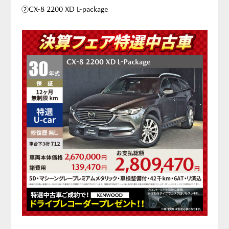
②CX-8 2200 XD L-package