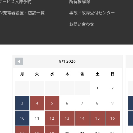
サービス入庫予約
所有権解除
EV充電器設置・店舗一覧
事故／故障受付センター
お問い合わせ
8月 2026
月
火
水
木
金
土
日
1
2
3
4
5
6
7
8
9
10
11
12
13
14
15
16