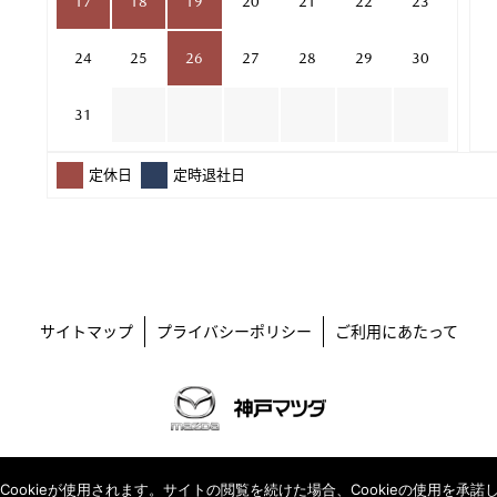
17
18
19
20
21
22
23
24
25
26
27
28
29
30
31
定休日
定時退社日
サイトマップ
プライバシーポリシー
ご利用にあたって
古物許可証番号 兵庫県公安委員会交付番号第631149600001号
okieが使用されます。サイトの閲覧を続けた場合、Cookieの使用を承諾