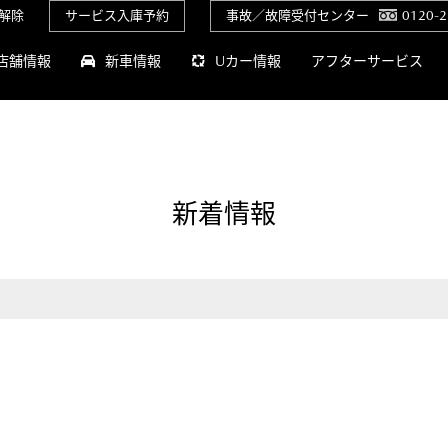
解除
サービス入庫予約
事故／故障受付センター
0120-2
店舗情報
新車情報
Uカー情報
アフターサービス
新着情報