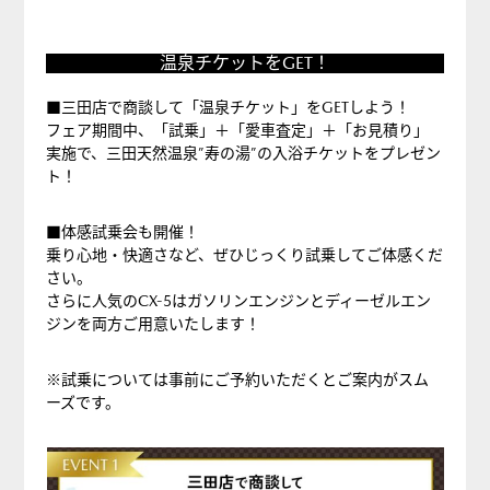
温
温泉チケットをGET！
泉
チ
■
三田店で商談して「温泉チケット」をGETしよう！
ケ
フェア期間中、「試乗」＋「愛車査定」＋「お見積り」
実施で、三田天然温泉”寿の湯”の入浴チケットをプレゼン
ッ
ト！
ト
を
■体感試乗会も開催！
GET！
乗り心地・快適さなど、ぜひじっくり試乗してご体感くだ
さい。
さらに人気のCX-5はガソリンエンジンとディーゼルエン
ジンを両方ご用意いたします！
※試乗については事前にご予約いただくとご案内がスム
ーズです。