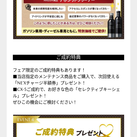
ご
ご成約特典
成
約
フェア限定のご成約特典もあります！
特
■当店指定のメンテナンス商品をご購入で、次回使える
「NE’Xチャージ半額券」プレゼント！
典
■CX-5ご成約で、お好きな色の「セレクティブキーシェ
ル」プレゼント！
ぜひこの機会にご検討ください！