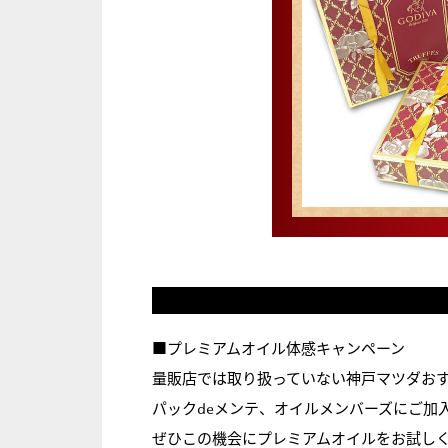
お
■
プレミアムオイル体感キャンペーン
ト
ク
量販店では取り扱っていない神戸マツダおす
な
パックdeメンテ、オイルメンバーズにご加
サ
ー
ぜひこの機会にプレミアムオイルをお試し