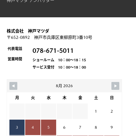
神戸マツダ アンバサダー
株式会社 神戸マツダ
〒652-0892 神戸市兵庫区東柳原町3番10号
代表電話
078-671-5011
営業時間
ショールーム 10：00～18：15
サービス受付 10：00～18：00
8月 2026
月
火
水
木
金
土
日
1
2
3
4
5
6
7
8
9