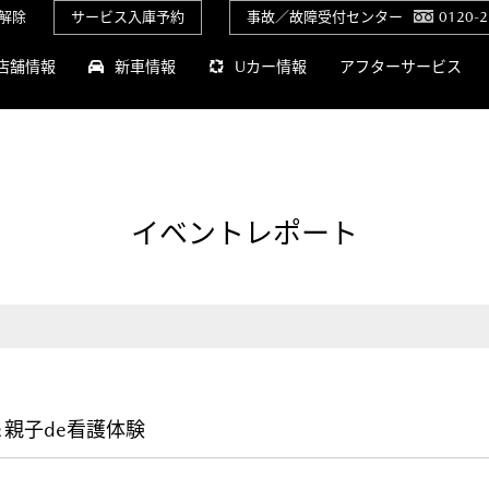
解除
サービス入庫予約
事故／故障受付センター
0120-2
店舗情報
新車情報
Uカー情報
アフターサービス
イベントレポート
＆親子de看護体験