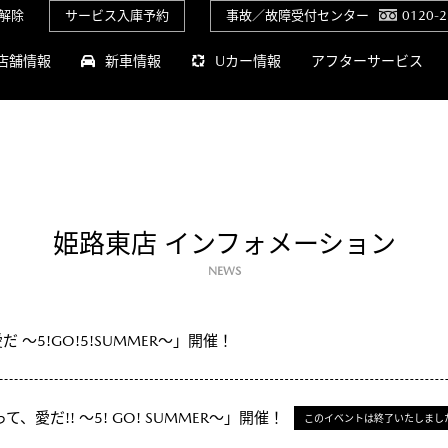
解除
サービス入庫予約
事故／故障受付センター
0120-2
店舗情報
新車情報
Uカー情報
アフターサービス
姫路東店 インフォメーション
NEWS
だ ～5!GO!5!SUMMER～」開催！
って、愛だ!! ～5! GO! SUMMER～」開催！
このイベントは終了いたしまし