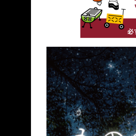
マ
乗
ド
C
1
V
ツ
で
ア
X
泊
と
ダ
は
モ
-
ご
と
と
な
ニ
6
招
も
星
か
タ
0
待
に
降
な
ー
だ
は
ハ
る
か
を
け
そ
チ
森
体
さ
で
の
北
天
感
ら
な
ま
で
の
い
に
く
ま
の
コ
た
パ
、
に
ア