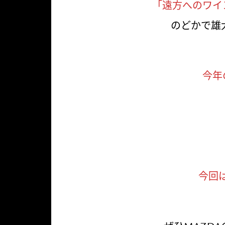
「遠方へのワイ
のどかで雄
今年
今回