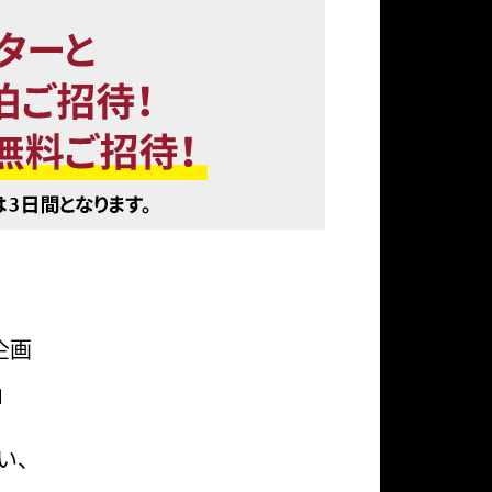
企画
」
い、