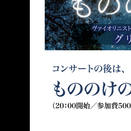
ラ
だ
ワ
C
、
ウ
ボ
け
ー
X
今
ト
企
な
ア
-
回
ド
画
い
ッ
3
は
ア
「
、
プ
0
7
体
M
「
！
と
月
験
A
遠
C
1
を
Z
方
X
3
お
D
へ
-
日
楽
A
の
5
(
し
C
ワ
も
土
み
X
イ
ラ
)
く