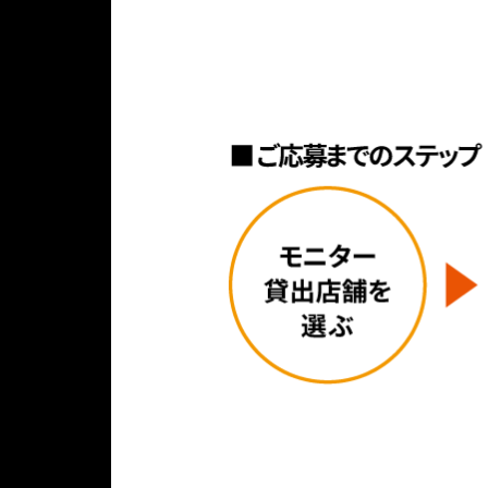
-
ン
イ
に
だ
6
デ
ン
開
さ
0
ィ
ナ
催
い
ア
ン
ッ
さ
！
ウ
グ
プ
れ
ト
・
！
る
ド
高
「
ア
速
も
モ
走
の
ニ
行
の
タ
・
け