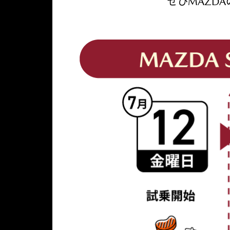
ぜひMAZD
昨
店
今
モ
ま
ぜ
年
舗
年
ニ
た
ひ
も
で
の
タ
、
M
好
の
夏
ー
星
A
評
短
は
で
降
Z
だ
時
そ
き
る
D
っ
間
の
る
森
A
た
で
ア
車
天
の
神
の
ウ
種
で
S
戸
試
ト
を
の
U