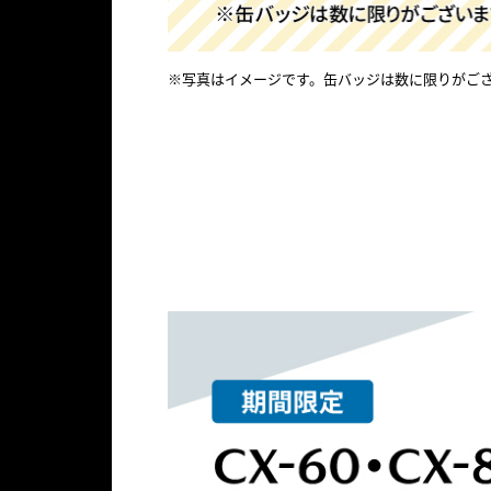
け
前
※写真はイメージです。缶バッジは数に限りがご
の
愛
ス
※
フ
缶
ぜ
車
ペ
写
ェ
バ
ひ
メ
真
シ
ア
ッ
こ
ン
は
ャ
期
ジ
の
テ
イ
ル
間
は
機
メ
ナ
ガ
ー
チ
中
「
会
ン
ジ
ャ
、
マ
に
ス
で
キ
「
ツ
、
や
す
ャ
試
ダ
神
。
連
ン
缶
乗
オ
戸
休