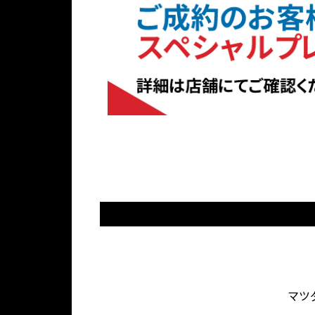
ペ
バ
」
リ
マ
ー
明
ッ
ン
「
ジ
ツ
け
ジ
開
愛
ナ
ダ
の
は
催
数
車
ル
で
ア
！
に
査
ロ
最
フ
限
定
ー
新
タ
り
」
ド
マ
ー
が
さ
詳
「
ス
ツ
ご
メ
ら
細
ざ
お
タ
ダ
ン
い
に
は
見
ー
車
テ
ま
、
店
積
缶
を
ナ
す
M
舗
り
バ
ご
。
ン
A
に
」
ッ
体
ス
マツ
Z
て
実
ジ
感
は