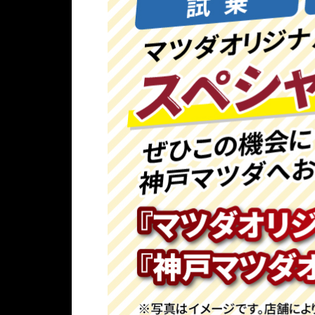
ク
お
出
か
け
応
援
ス
ペ
シ
ャ
ル
～
お
出
か