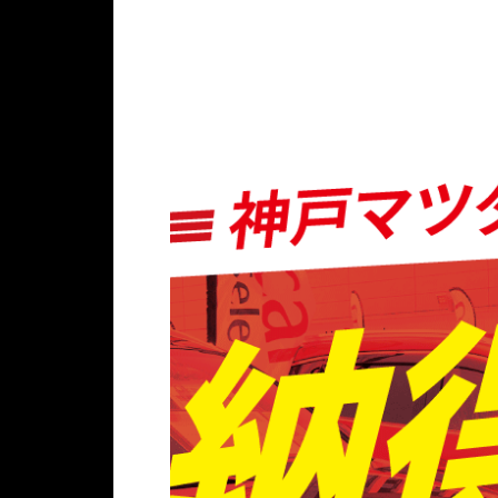
D
ご
施
全
く
も
A
確
で
8
だ
ち
C
認
オ
種
さ
ろ
X
く
リ
」
い
ん
-
だ
ジ
と
！
、
6
さ
ナ
「
新
0
い
ル
神
車
/
。
缶
戸
・
C
バ
マ
U
X
ッ
ツ
-
-
ジ
ダ
c
8
が
オ
a
0
当
リ
r
を
た
ジ
探