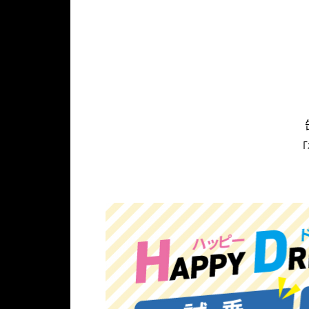
D
R
I
V
E
F
A
I
R
「
～
ゴ
ー
ル
デ
ン
ウ
ィ
ー