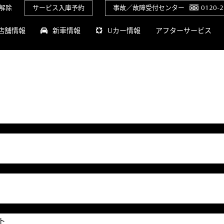
解除
サービス入庫予約
事故／故障受付センター
0120-2
店舗情報
新車情報
Uカー情報
アフターサービス
ト