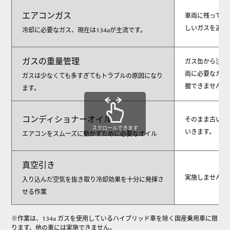
エアコンガス
車両に残ってい
しいガスを追加
冷却に必要なガス、現在は134aが主流です。
ガスの重量管理
ガス缶から注入
両に必要なガス
ガスは少なくても多すぎてもトラブルの原因になり
握できません。
ます。
コンディショナーオイル
そのまま古いオ
スクロールできます
いきます。
エアコンをスムーズに動かすために必要なオイル
真空引き
実施しません。
入り込んだ空気を抜き取り冷却効果を十分に発揮さ
せる作業
※作業は、134a ガスを使用しているハイブリッド車を除く国産乗用車に限
ります、他の車には実施できません。