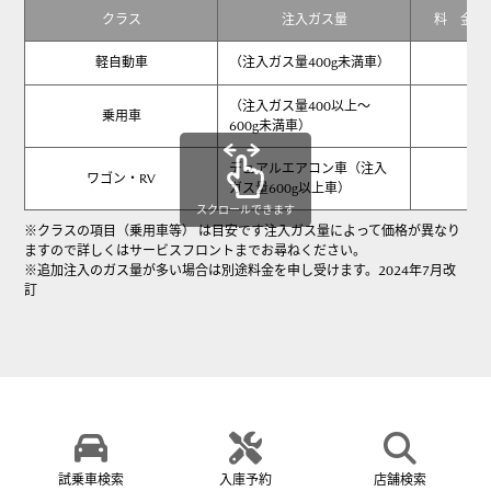
クラス
注入ガス量
料 金（
軽自動車
（注入ガス量400g未満車）
9
（注入ガス量400以上～
1
乗用車
600g未満車）
デュアルエアコン車（注入
1
ワゴン・RV
ガス量600g以上車）
スクロールできます
※クラスの項目（乗用車等） は目安です注入ガス量によって価格が異なり
ますので詳しくはサービスフロントまでお尋ねください。
※追加注入のガス量が多い場合は別途料金を申し受けます。2024年7月改
訂
試乗車検索
入庫予約
店舗検索